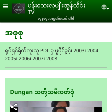
Skip to main content
ပန်းသေးလူမျိုးအွန်လိုင်း
Se
TV
လူစုလူဝေးမွတ်စလင် တီဗီ
အစုစု
ရုပ်ရှင်ရိုက်ကူးသူ PDL မှ မူပိုင်ခွင့်၊ 2003၊ 2004၊
2005၊ 2006၊ 2007၊ 2008
Dungan သတို့သမီးဝတ်စုံ
Video file