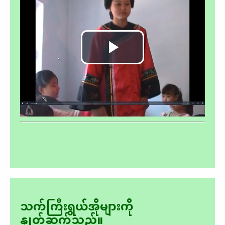
Play
Video
သက်ကြီးရွယ်အိုများကို
နှုတ်ဆက်သည်။