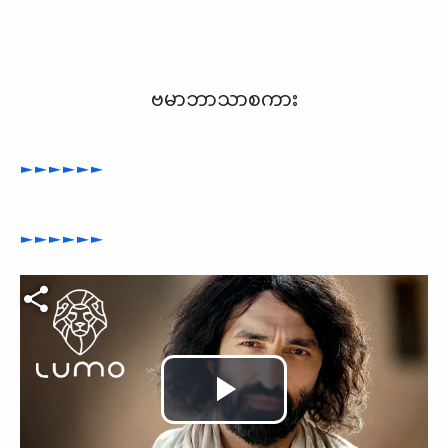
ဗမာဘာသာစကား
►►►►►►
►►►►►►
Play