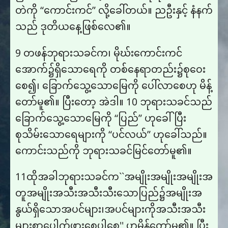
တဲကို “ကောင်းကင်” လို့ခေါ်တယ်။ ညဦးနှင့် နံနက်
သည် ဒုတိယနေ့ဖြစ်လေ၏။
9 တဖန်ဘုရားသခင်က၊ မိုဃ်းကောင်းကင်
အောက်၌ရှိသောရေကို တစ်နေရာတည်း၌စုဝေး
စေ၍၊ ခြောက်သွေ့သောမြေကို ပေါ်လာစေဟု မိန့်
တော်မူ၏။ ပြီးတော့ အဲဒါ။ 10 ဘုရားသခင်သည်
ခြောက်သွေ့သောမြေကို “ပြည်” ဟုခေါ်ပြီး
စုသိမ်းသောရေများကို “ပင်လယ်” ဟုခေါ်သည်။
ကောင်းသည်ကို ဘုရားသခင်မြင်တော်မူ၏။
11ထို​အ​ခါ​ဘု​ရား​သ​ခင်​က``အ​မျိုး​အ​မျိုး​အ​မျိုး​အ​
တူ​အ​မျိုး​အ​သီး​အ​သီး​သီး​သော​ပြည်​၌​အ​မျိုး​အ​
နွယ်​ရှိ​သော​အ​ပင်​များ၊​အ​ပင်​များ​ကို​အ​သီး​အ​သီး​
များ​စွာ​ပေါက်​ဖွား​စေ​ပါ​စေ'' ဟု​မိန့်​တော်​မူ​၏။ ပြီး