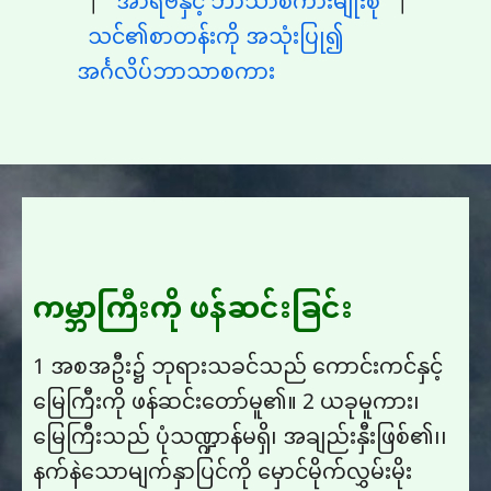
|
အာရဗီနှင့် ဘာသာစကားမျိုးစုံ
|
သင်၏စာတန်းကို အသုံးပြု၍
အင်္ဂလိပ်ဘာသာစကား
ကမ္ဘာကြီးကို ဖန်ဆင်းခြင်း
1 အစအဦး၌ ဘုရားသခင်သည် ကောင်းကင်နှင့်
မြေကြီးကို ဖန်ဆင်းတော်မူ၏။ 2 ယခုမူကား၊
မြေကြီးသည် ပုံသဏ္ဍာန်မရှိ၊ အချည်းနှီးဖြစ်၏၊၊
နက်နဲသောမျက်နှာပြင်ကို မှောင်မိုက်လွှမ်းမိုး