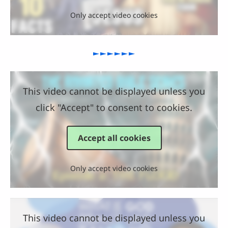
Only accept video cookies
►►►►►►
This video cannot be displayed unless you
click "Accept" to consent to cookies.
Accept all cookies
Only accept video cookies
This video cannot be displayed unless you