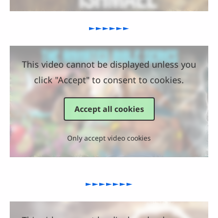
►►►►►►
This video cannot be displayed unless you
click "Accept" to consent to cookies.
Accept all cookies
Only accept video cookies
►►►►►►►