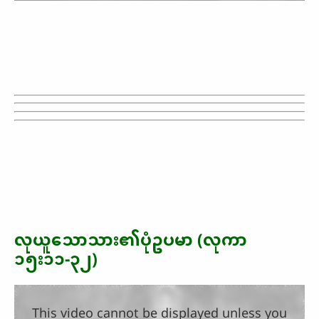
လုယူသောသား၏ပုံဥပမာ (လုကာ
၁၅း၁၁-၃၂)
This video cannot be displayed unless you