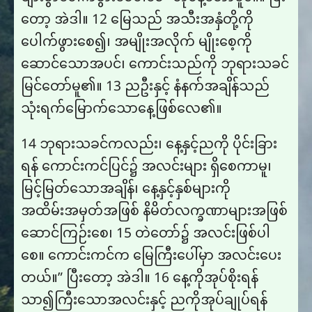
တော့ အဲဒါ။ 12 မြေသည် အသီးအနှံတို့ကို
ပေါက်ဖွားစေ၍၊ အမျိုးအလိုက် မျိုးစေ့ကို
ဆောင်သောအပင်၊ ကောင်းသည်ကို ဘုရားသခင်
မြင်တော်မူ၏။ 13 ညဦးနှင့် နံနက်အချိန်သည်
သုံးရက်မြောက်သောနေ့ဖြစ်လေ၏။
14 ဘုရားသခင်ကလည်း၊ နေ့နှင့်ညကို ပိုင်းခြား
ရန် ကောင်းကင်ပြင်၌ အလင်းများ ရှိစေကာမူ၊
မြင့်မြတ်သောအချိန်၊ နေ့နှင့်နှစ်များကို
အထိမ်းအမှတ်အဖြစ် နိမိတ်လက္ခဏာများအဖြစ်
ဆောင်ကြဉ်းစေ၊ 15 တဲတော်၌ အလင်းဖြစ်ပါ
စေ။ ကောင်းကင်က မြေကြီးပေါ်မှာ အလင်းပေး
တယ်။” ပြီးတော့ အဲဒါ။ 16 နေ့ကိုအုပ်စိုးရန်
သာ၍ကြီးသောအလင်းနှင့် ညကိုအုပ်ချုပ်ရန်