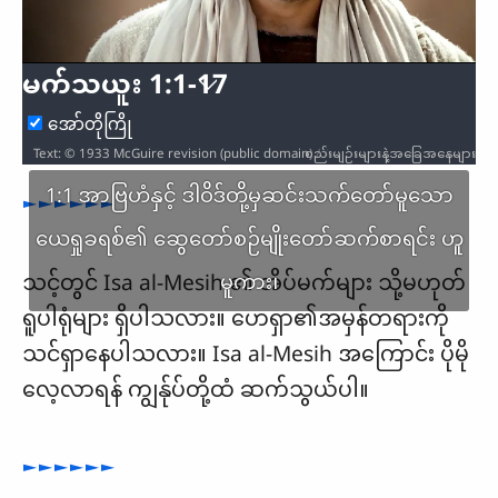
Video
မက်သယူး 1:1-17
အော်တိုကြို
စည်းမျဉ်းများနဲ့အခြေအနေများ
Text: © 1933 McGuire revision (public domain) / Audio: ℗ Audio courtesy of Bible Media Group and LUMO Project Films / Video: Courtesy of LUMO Project Films
1:1 အာဗြဟံနှင့် ဒါဝိဒ်တို့မှဆင်းသက်တော်မူသော
►►►►►►
ယေရှုခရစ်၏ ဆွေတော်စဉ်မျိုးတော်ဆက်စာရင်း ဟူ
သင့်တွင် Isa al-Mesih ၏ အိပ်မက်များ သို့မဟုတ်
မူကား၊
ရူပါရုံများ ရှိပါသလား။ ဟေရှာ၏အမှန်တရားကို
သင်ရှာနေပါသလား။ Isa al-Mesih အကြောင်း ပိုမို
လေ့လာရန် ကျွန်ုပ်တို့ထံ ဆက်သွယ်ပါ။
►►►►►►