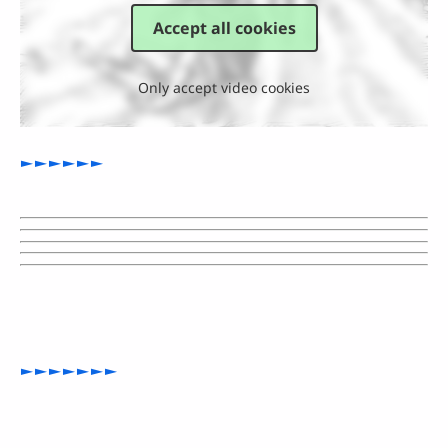
Accept all cookies
Only accept video cookies
►►►►►►
►►►►►►►