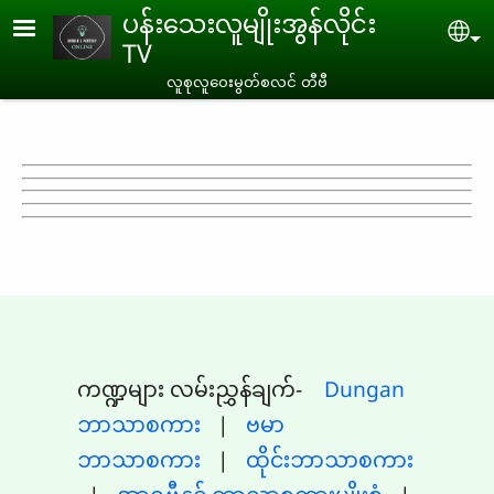
Skip to main content
ပန်းသေးလူမျိုးအွန်လိုင်း
Se
TV
လူစုလူဝေးမွတ်စလင် တီဗီ
ကဏ္ဍများ လမ်းညွှန်ချက်-
Dungan
ဘာသာစကား
|
ဗမာ
ဘာသာစကား
|
ထိုင်းဘာသာစကား