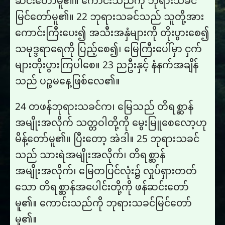
ဆင်း​တော်​မူ​၏။ ကောင်းသည်ကို ဘုရားသခင်
မြင်တော်မူ၏။ 22 ဘုရားသခင်သည် သူတို့အား
ကောင်းကြီးပေး၍ အသီးအနှံများကို တိုးပွားစေ၍
သမုဒ္ဒရာရေကို ပြည့်စေ၍၊ မြေကြီးပေါ်မှာ ငှက်
များတိုးပွားကြပါစေ။ 23 ညဦးနှင့် နံနက်အချိန်
သည် ပဉ္စမနေ့ဖြစ်လေ၏။
24 တဖန်ဘုရားသခင်က၊ မြေသည် တိရစ္ဆာန်
အမျိုးအလိုက် သတ္တဝါတို့ကို မွေးမြူစေလော့ဟု
မိန့်တော်မူ၏။ ပြီးတော့ အဲဒါ။ 25 ဘုရားသခင်
သည် သားရဲအမျိုးအလိုက်၊ တိရစ္ဆာန်
အမျိုးအလိုက်၊ မြေတပြင်လုံး၌ လှုပ်ရှားတတ်
သော တိရစ္ဆာန်အပေါင်းတို့ကို ဖန်ဆင်းတော်
မူ၏။ ကောင်းသည်ကို ဘုရားသခင်မြင်တော်
မူ၏။