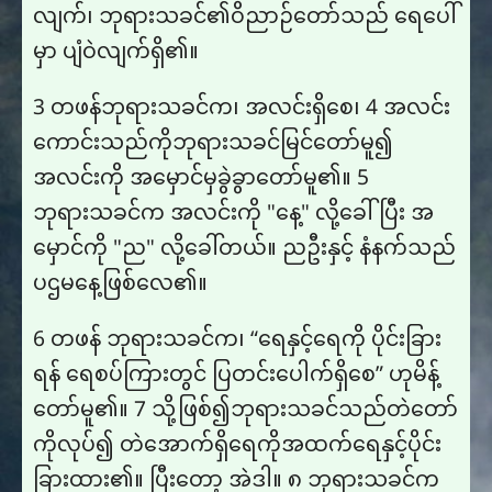
လျက်၊ ဘုရားသခင်၏ဝိညာဉ်တော်သည် ရေပေါ်
မှာ ပျံဝဲလျက်ရှိ၏။
3 တဖန်ဘုရားသခင်က၊ အလင်းရှိစေ၊ 4 အလင်း​
ကောင်း​သည်​ကို​ဘု​ရား​သ​ခင်​မြင်​တော်​မူ​၍
အလင်း​ကို အ​မှောင်​မှ​ခွဲ​ခွာ​တော်​မူ​၏။ 5
ဘုရားသခင်က အလင်းကို "နေ့" လို့ခေါ်ပြီး အ
မှောင်ကို "ည" လို့ခေါ်တယ်။ ညဦးနှင့် နံနက်သည်
ပဌမနေ့ဖြစ်လေ၏။
6 တဖန် ဘုရားသခင်က၊ “ရေနှင့်ရေကို ပိုင်းခြား
ရန် ရေစပ်ကြားတွင် ပြတင်းပေါက်ရှိစေ” ဟုမိန့်
တော်မူ၏။ 7 သို့​ဖြစ်​၍​ဘု​ရား​သ​ခင်​သည်​တဲ​တော်​
ကို​လုပ်​၍ တဲ​အောက်​ရှိ​ရေ​ကို​အထက်​ရေ​နှင့်​ပိုင်း​
ခြား​ထား​၏။ ပြီးတော့ အဲဒါ။ ၈ ဘုရားသခင်က