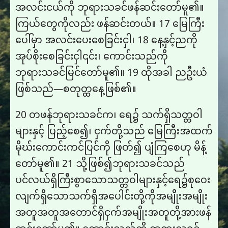
အလင်းငယ်ကို ဘုရားသခင်ဖန်ဆင်းတော်မူ၏။
ကြယ်တွေကိုလည်း ဖန်ဆင်းတယ်။ 17 မြေကြီး
ပေါ်မှာ အလင်းပေးစေခြင်းငှါ၊ 18 နေ့နှင့်ညကို
အုပ်စိုးစေခြင်းငှါ၎င်း၊ ကောင်းသည်ကို
ဘုရားသခင်မြင်တော်မူ၏။ 19 ထို​အ​ခါ ည​ဦး​ယံ​
ဖြစ်​သည်​—စ​တု​တ္ထ​နေ့​ဖြစ်​၏။
20 တဖန်ဘုရားသခင်က၊ ရေ၌ သက်ရှိသတ္တဝါ
များနှင့် ပြည့်စေ၍၊ ငှက်တို့သည် မြေကြီးအထက်
မိုဃ်းကောင်းကင်ပြင်ကို ဖြတ်၍ ပျံကြစေဟု မိန့်
တော်မူ၏။ 21 သို့​ဖြစ်​၍​ဘု​ရား​သ​ခင်​သည်​
ပင်လယ်​ရှိ​ကြီး​စွာ​သော​သ​တ္တ​ဝါ​များ​နှင့်​ရေ​၌​စု​ဝေး​
လျက်​ရှိ​သော​သက်​ရှိ​အ​ပေါင်း​တို့​ကို​အ​မျိုး​အ​မျိုး​
အ​တူ​အ​တူ​အ​တောင်​ရှိ​ငှက်​အ​မျိုး​အ​တူ​တို့​အား​ဖန်​