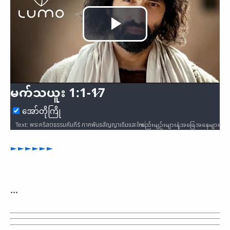
Play
Video
မက်သယူး 1:1-17
အော်တိုကြို
စည်းမျဉ်းများနဲ့အခြေအနေများ
Text: พระคริสตธรรมคัมภีร์ ภาคพันธสัญญาเดิมและใหม่ ฉบับมาตรฐาน 2016 / Audio: ℗ Audio courtesy of Bible Media Group and LUMO Project Films / Video: Courtesy of LUMO Project Films
►►►►►►
...